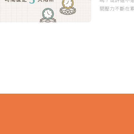
間壓力不斷在
焦慮與疲憊，
是不是又把自
5 種常見的時