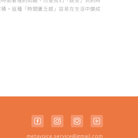
累積。這種「時間匱乏感」容易在生活中變成
如果你經常懷疑：「為什麼事情都做不完？我
己逼得太緊？」那麼你很可能已經掉入了以下
間匱乏陷阱。
metavoice.service@gmail.com