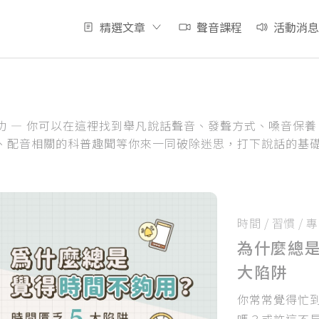
精選文章
聲音課程
活動消息
功 — 你可以在這裡找到舉凡說話聲音、發聲方式、嗓音保
、配音相關的科普趣聞等你來一同破除迷思，打下說話的基
時間
/
習慣
/
專
為什麼總是
大陷阱
你常常覺得忙
嗎？或許這不