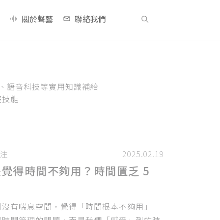
關於聲藝
聯絡我們
養、語音科技等實用知識補給
礎技能
注
2025.02.19
覺得時間不夠用？時間匱乏 5
到沒有喘息空間，覺得「時間根本不夠用」
是時間管理的問題，而是我們「感受」到的時