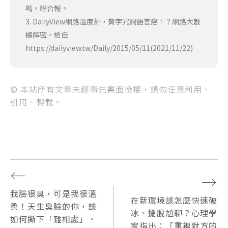
嗎。聯合報。
3. DailyView網路溫度計，贅字冗詞語言癌！？網路大數
據解密。檢自
https://dailyview.tw/Daily/2015/05/11(2021/11/22)
© 本站所有文章未經事先書面授權，請勿任意利用、
引用、轉載。
←
→
我臉很臭，可是我很溫
在新環境該怎麼快速破
柔！天生臭臉的你，該
冰、擺脫尬聊？心理學
如何撕下「難相處」、
家指出：「重複對方的