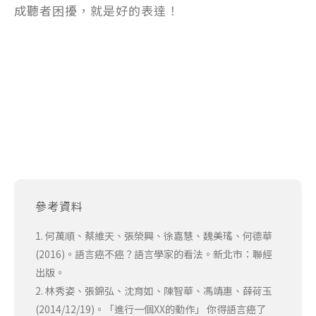
成聽者困擾，就是好的表達！
參考資料
1. 何萬順、蔡維天、張榮興、徐嘉慧、魏美瑤、何德華
(2016)。語言癌不癌？語言學家的看法。新北市：聯經
出版。
2. 林秀姿、張錦弘、沈育如、陳智華、馮靖惠、薛荷玉
(2014/12/19)。「進行一個XX的動作」 你得語言癌了