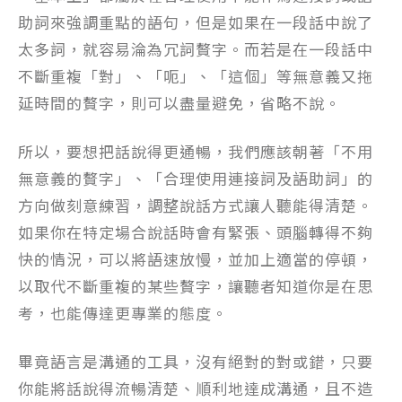
助詞來強調重點的語句，但是如果在一段話中說了
太多詞，就容易淪為冗詞贅字。而若是在一段話中
不斷重複「對」、「呃」、「這個」等無意義又拖
延時間的贅字，則可以盡量避免，省略不說。
所以，要想把話說得更通暢，我們應該朝著「不用
無意義的贅字」、「合理使用連接詞及語助詞」的
方向做刻意練習，調整說話方式讓人聽能得清楚。
如果你在特定場合說話時會有緊張、頭腦轉得不夠
快的情況，可以將語速放慢，並加上適當的停頓，
以取代不斷重複的某些贅字，讓聽者知道你是在思
考，也能傳達更專業的態度。
畢竟語言是溝通的工具，沒有絕對的對或錯，只要
你能將話說得流暢清楚、順利地達成溝通，且不造