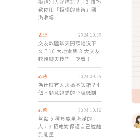
拒絕別人好尷尬？！3 技巧
教你用「拒絕的藝術」圓
滿收場
表達
2024.10.30
交友軟體聊天開頭總沒下
文？10 大地雷與 3 大交友
軟體聊天技巧一次看！
心態
2024.09.25
為什麼有人永遠不認錯？4
個不願意認錯的心理機制
心態
2024.10.16
盤點 5 種負能量滿滿的
人，3 招應對保護自己遠離
負能量