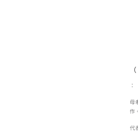
（
：
母
作
代