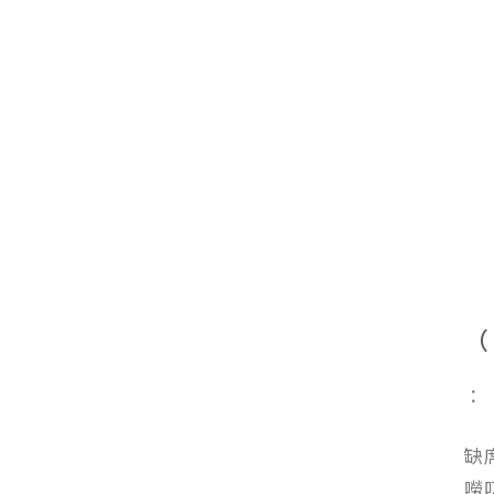
（
：
缺
嘮