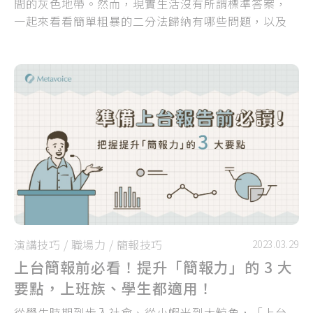
間的灰色地帶。然而，現實生活沒有所謂標準答案，
一起來看看簡單粗暴的二分法歸納有哪些問題，以及
擺脫這種思考的方法吧！
演講技巧
/
職場力
/
簡報技巧
2023.03.29
上台簡報前必看！提升「簡報力」的 3 大
要點，上班族、學生都適用！
從學生時期到步入社會、從小蝦米到大鯨魚，「上台