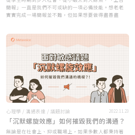
簡報」一直是我們不可或缺的一項必備技能。想老老
實實完成一場簡報並不難，但如果想要做得盡善盡
美、成為吸睛焦點，那「簡報力」就是必學的一門大
學問了！
心理學
/
溝通表達
/
議題討論
2022.11.23
「沉默螺旋效應」如何摧毀我們的溝通？
無論是在社會上、抑或職場上，如果多數人都秉持著