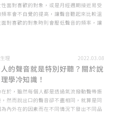
女性面對喜歡的對象，或是月經週期接近易受
的頻率會不自覺的提高，讓聲音聽起來比較溫
性面對喜歡的對象時則會壓低聲音的頻率，讓
較沉穩，這些變化是由於我們的潛意識希望能
下較好的印象，以增加吸引力和成功找到另一
生理
2022.03.08
些人的聲音就是特別好聽？關於說
生理學冷知識！
力在於，雖然每個人都是透過氣流撥動聲帶振
聲，然而說出口的聲音卻不盡相同，就算是同
因為內外在的因素而在不同情況下發出不同品