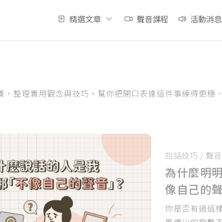
精選文章
聲音課程
活動消息
養，整理實用觀念與技巧，幫你把開口表達這件事練得更穩
說話技巧
/
聲音
為什麼明
像自己的
你是否有過這樣
風傳出的歌聲