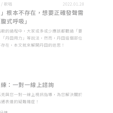
/
歌唱
2022.01.28
田」根本不存在，想要正確發聲需
「腹式呼吸」
唱歌的過程中，大家或多或少應該都聽過「要
、「丹田用力」等說法，然而，丹田這個部位
不存在，本文就來解開丹田的迷思！
教練：一對一線上諮詢
馬克與您一對一線上視訊指導，為您解決關於
溝通表達的疑難雜症！
0分鐘