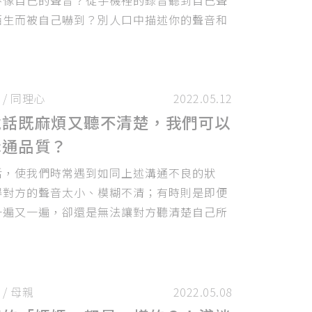
陌生而被自己嚇到？別人口中描述你的聲音和
不同？
/
同理心
2022.05.12
說話既麻煩又聽不清楚，我們可以
溝通品質？
活，使我們時常遇到如同上述溝通不良的狀
得對方的聲音太小、模糊不清；有時則是即便
一遍又一遍，卻還是無法讓對方聽清楚自己所
是令人「有口難言」
/
母親
2022.05.08