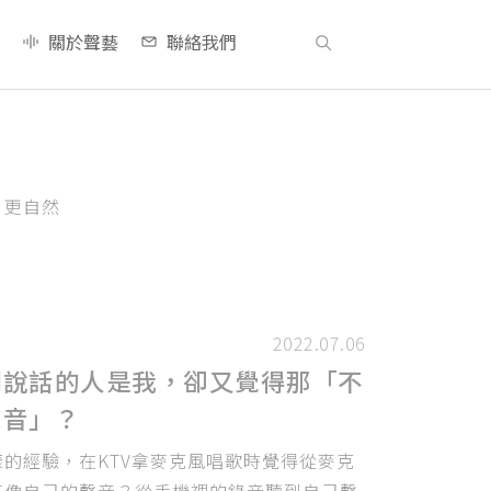
關於聲藝
聯絡我們
、更自然
2022.07.06
明說話的人是我，卻又覺得那「不
聲音」？
的經驗，在KTV拿麥克風唱歌時覺得從麥克
不像自己的聲音？從手機裡的錄音聽到自己聲