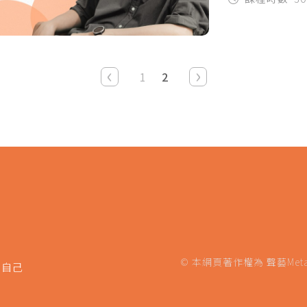
‹
›
1
2
© 本網頁著作權為 聲藝Metavoice
的自己