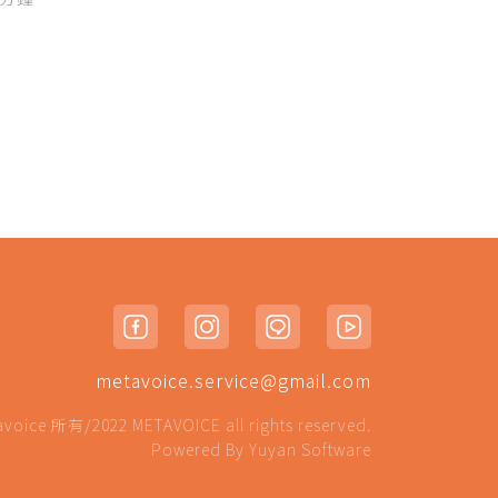
metavoice.service@gmail.com
 所有/2022 METAVOICE all rights reserved.
Powered By
Yuyan Software