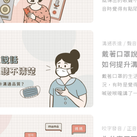
音時覺得有點
你自己認為的
溝通表達
/
聲音
戴著口罩
如何提升
戴著口罩的生
況，有時是覺
喊破喉嚨講了
說的話，著實
咬字發音
/
正音