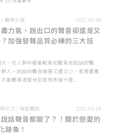
天 10 分鐘單元
/
聲帶生理
2022.05.04
用盡力氣，說出口的聲音卻還是又
嗎？加強發聲品質必練的三大技
門大，在人群中都能輕易地聽見他說話的聲
一群人，說話的聲音總是又細又小，老是要重
才能聽得清楚他到底想表達什麼...
吸引力
/
親密關係
2022.03.14
連說話聲音都變了？！關於戀愛的
化跡象！