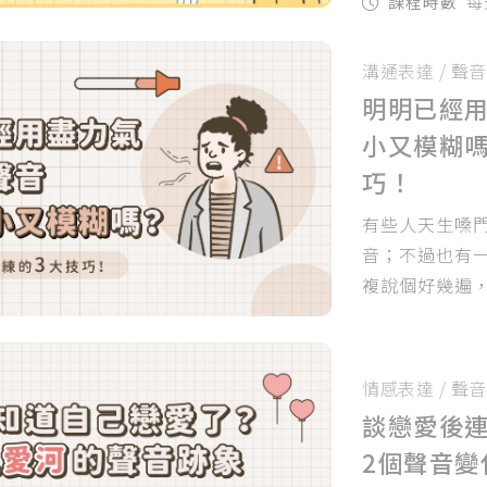
課程時數
每
溝通表達
/
聲音
明明已經
小又模糊
巧！
有些人天生嗓
音；不過也有
複說個好幾遍，
情感表達
/
聲音
談戀愛後
2個聲音變