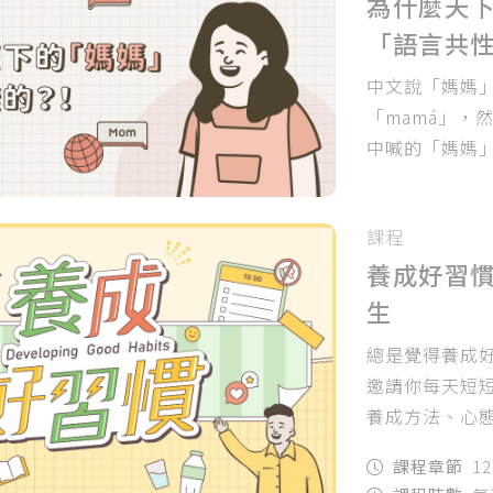
為什麼天
「語言共
中文說「媽媽
「mamá」，
中喊的「媽媽
課程
養成好習慣
生
總是覺得養成
邀請你每天短短
養成方法、心
你的生活充滿
課程章節
1