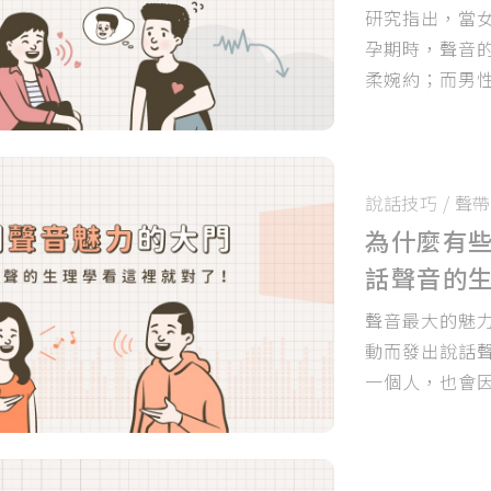
研究指出，當
孕期時，聲音
柔婉約；而男
聲音聽起來比
在對方心中留
半的機會！
說話技巧
/
聲帶
為什麼有
話聲音的
聲音最大的魅
動而發出說話
一個人，也會
質的聲音。