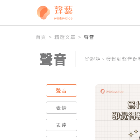
全站搜尋
首頁
>
精選文章
>
聲音
聲音
從說話、發聲到聲音保
聲音
表情
表達