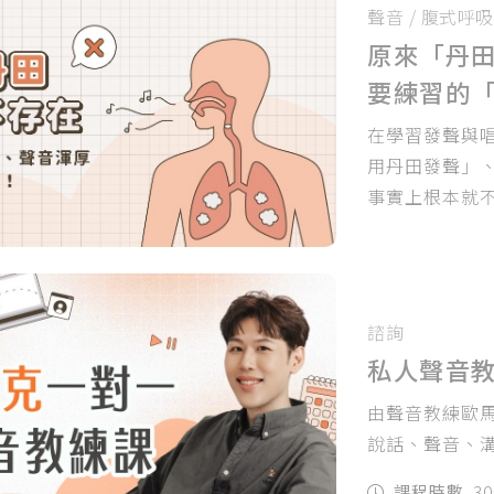
聲音
/
腹式呼吸
原來「丹
要練習的
在學習發聲與
用丹田發聲」
事實上根本就
諮詢
私人聲音
由聲音教練歐
說話、聲音、
課程時數
3