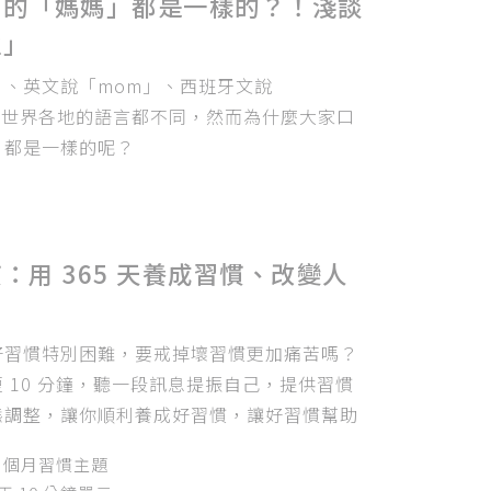
下的「媽媽」都是一樣的？！淺談
性」
」、英文說「mom」、西班牙文說
然世界各地的語言都不同，然而為什麼大家口
」都是一樣的呢？
：用 365 天養成習慣、改變人
好習慣特別困難，要戒掉壞習慣更加痛苦嗎？
 10 分鐘，聽一段訊息提振自己，提供習慣
態調整，讓你順利養成好習慣，讓好習慣幫助
秩序！
2 個月習慣主題