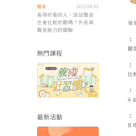
聲音
2022.08.03
長得好看的人，說話聲音
也會比較好聽嗎？外表與
早
聲音魅力的關聯
：
聽
熱門課程
：
比
：
A
：
最新活動
B