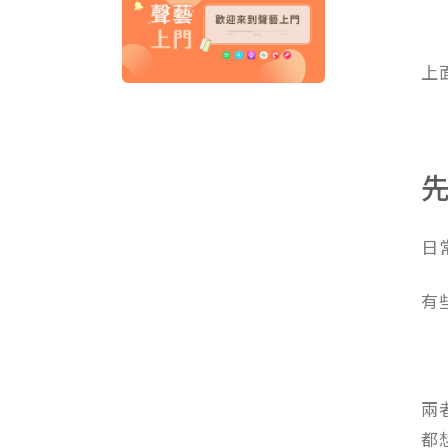
上
日
有
兩
都