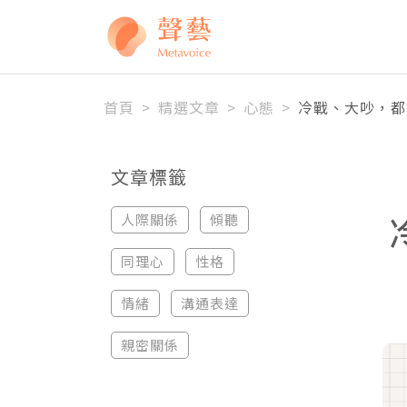
全站搜尋
首頁
>
精選文章
>
心態
>
冷戰、大吵，都
文章標籤
人際關係
傾聽
同理心
性格
情緒
溝通表達
親密關係