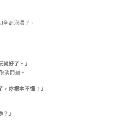
切全都泡湯了。
玩就好了。」
店取消問題。
了，你根本不懂！」
辦？」