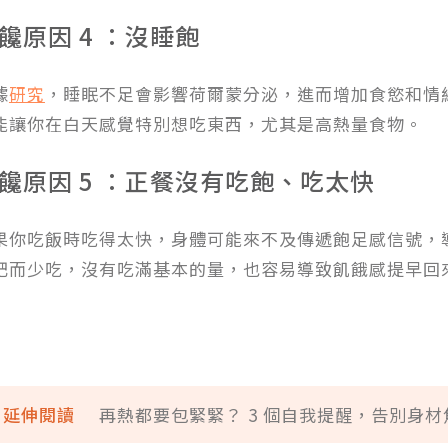
饞原因 4 ：沒睡飽
據
研究
，睡眠不足會影響荷爾蒙分泌，進而增加食慾和情
能讓你在白天感覺特別想吃東西，尤其是高熱量食物。
饞原因 5 ：正餐沒有吃飽、吃太快
果你吃飯時吃得太快，身體可能來不及傳遞飽足感信號，
肥而少吃，沒有吃滿基本的量，也容易導致飢餓感提早回
延伸閱讀
再熱都要包緊緊？ 3 個自我提醒，告別身材