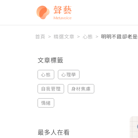
全站搜尋
首頁
>
精選文章
>
心態
>
明明不餓卻老是
文章標籤
心態
心理學
自我管理
身材焦慮
情緒
最多人在看