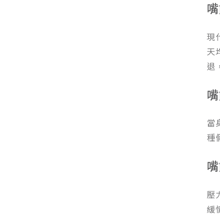
嘴
現
天
退
嘴
當
種
嘴
壓
緩