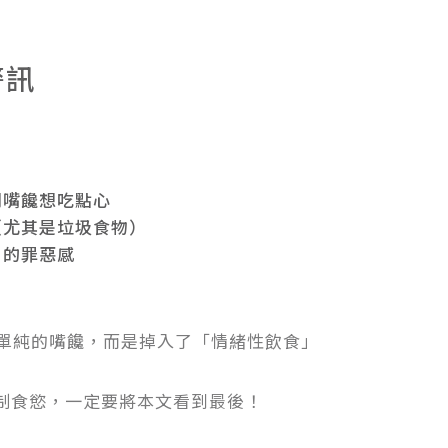
警訊
別嘴饞想吃點心
（尤其是垃圾食物）
名的罪惡感
是單純的嘴饞，而是掉入了「情緒性飲食」
制食慾，一定要將本文看到最後！