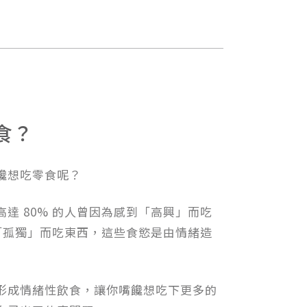
食？
饞想吃零食呢？
高達 80% 的人曾因為感到「高興」而吃
或「孤獨」而吃東西，這些食慾是由情緒造
形成情緒性飲食，讓你嘴饞想吃下更多的