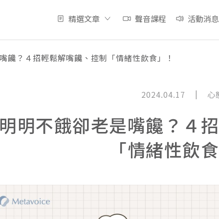
精選文章
聲音課程
活動消息
嘴饞？４招輕鬆解嘴饞、控制「情緒性飲食」！
|
2024.04.17
心
明明不餓卻老是嘴饞？４
「情緒性飲