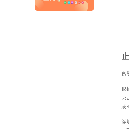
食
根
東
成
從