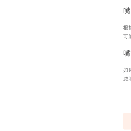
嘴
根
可
嘴
如
減