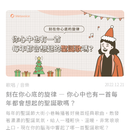
歌唱
/
音樂
2022.12.21
刻在你心底的旋律 — 你心中也有一首每
年都會想起的聖誕歌嗎？
每年的聖誕節大街小巷輪播著好幾首經典歌曲，散發
著濃濃的聖誕氣氛，給人一種輕快、溫暖，非常琅琅
上口，現在你的腦海中響起了哪一首聖誕歌呢？