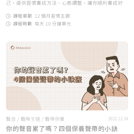
己，提供習慣養成方法、心態調整，讓你順利養成好
習慣，讓好習慣幫助你的生活充滿秩序！
課程章節
12 個月習慣主題
課程時數
每天 10 分鐘單元
聲音
/
聲帶生理
/
聲帶保養
2022.12.14
你的聲音累了嗎？四個保養聲帶的小訣