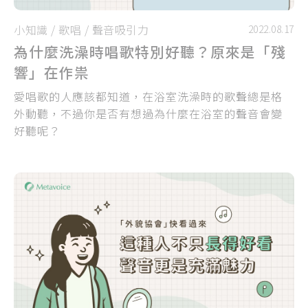
小知識
/
歌唱
/
聲音吸引力
2022.08.17
為什麼洗澡時唱歌特別好聽？原來是「殘
響」在作祟
愛唱歌的人應該都知道，在浴室洗澡時的歌聲總是格
外動聽，不過你是否有想過為什麼在浴室的聲音會變
好聽呢？