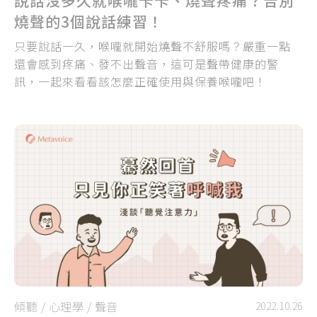
燒聲的3個說話練習！
只要說話一久，喉嚨就開始燒聲不舒服嗎？嚴重一點
還會感到疼痛、發不出聲音，這可是聲帶健康的警
訊，一起來看看該怎麼正確使用與保養喉嚨吧！
傾聽
/
心理學
/
聲音
2022.10.26