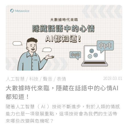
覺得不夠專業或太做作。其實，這些聲音焦慮，可能
並不是因為你的聲音真的有問題，而是「社會期待」
正在影響你的認知
人工智慧
/
科技
/
聲音
/
表情
2023.03.01
大數據時代來臨，隱藏在話語中的心情AI
都知道！
隨著人工智慧（ AI ）技術不斷進步，對於人類的情感
能力也是一項發展重點，這項技術會為我們的生活帶
來哪些改變與危機呢？