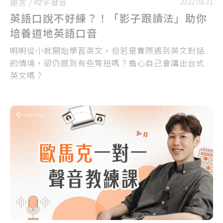
語言
/
咬字發音
2022.08.31
英語口說不好練？！「影子跟讀法」助你
培養道地英語口音
明明從小就開始學習英文，但若是實際遇到英文對話
的情境，卻仍感到有些彆扭嗎？擔心自己會講出台式
英文嗎？