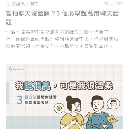
人際關係
/
聊天
2022.12.07
害怕聊天沒話題？3 個必學超萬用聊天話
題！
生活、職場裡不免充滿各種的社交尬聊，但為了生
存，你還是會絞盡腦汁將對話延續下去，但是到底該
怎麼開話題，才會安全、不尷尬又不冒犯到其他人
呢？