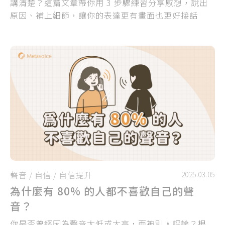
講清楚？這篇文章帶你用 3 步驟練習分享感想，說出
原因、補上細節，讓你的表達更有畫面也更好接話
聲音
/
自信
/
自信提升
2025.03.05
為什麼有 80% 的人都不喜歡自己的聲
音？
你是否曾經因為聲音太低或太高，而被別人評論？根