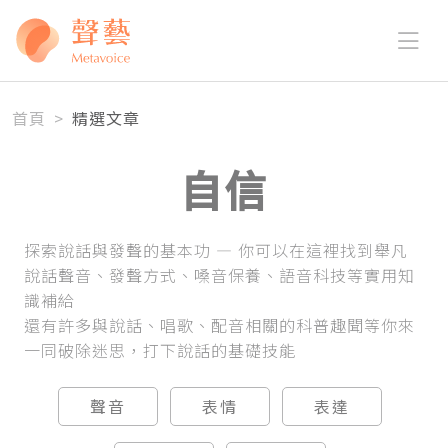
首頁
>
精選文章
自信
探索說話與發聲的基本功 — 你可以在這裡找到舉凡
說話聲音、發聲方式、嗓音保養、語音科技等實用知
識補給
還有許多與說話、唱歌、配音相關的科普趣聞等你來
一同破除迷思，打下說話的基礎技能
聲音
表情
表達