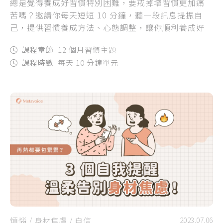
總是覺得養成好習慣特別困難，要戒掉壞習慣更加痛
苦嗎？邀請你每天短短 10 分鐘，聽一段訊息提振自
己，提供習慣養成方法、心態調整，讓你順利養成好
習慣，讓好習慣幫助你的生活充滿秩序！
課程章節
12 個月習慣主題
課程時數
每天 10 分鐘單元
煩惱
/
身材焦慮
/
自信
2023.07.06