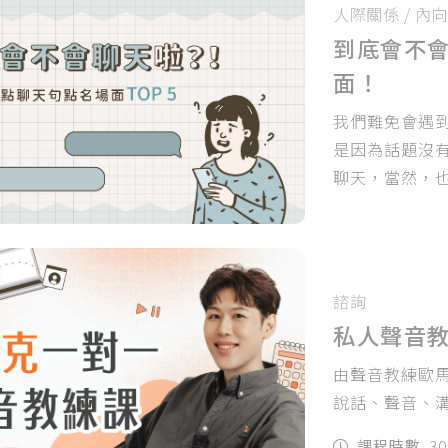
人際關係
/
內向
到底會不
面！
我們難免會遇
是因為話題沒
聊天，當然，
點．王 」
諮詢
私人聲音
由聲音教練歐
說話、聲音、
課程時數
3