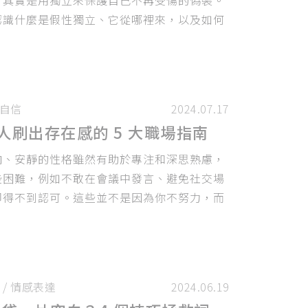
認識什麼是假性獨立、它從哪裡來，以及如何
，重新解讀獨立這件事。
自信
2024.07.17
型人刷出存在感的 5 大職場指南
向、安靜的性格雖然有助於專注和深思熟慮，
些困難，例如不敢在會議中發言、避免社交場
卻得不到認可。這些並不是因為你不努力，而
調。本文將介紹五個方法，幫助內向者提升職
你的價值被看見。
/
情感表達
2024.06.19