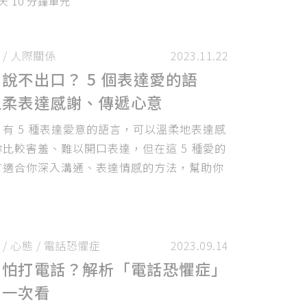
天 10 分鐘單元
/
人際關係
2023.11.22
說不出口？ 5 個表達愛的語
溫柔表達感謝、傳遞心意
有 5 種表達愛意的語言，可以溫柔地表達感
比較害羞、難以開口表達，但在這 5 種愛的
有適合你深入溝通、表達情感的方法，幫助你
定的關係。
/
心態
/
電話恐懼症
2023.09.14
害怕打電話？解析「電話恐懼症」
方一次看