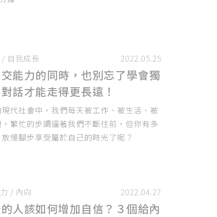
/
自我成長
2022.05.25
社交能力的同時，也別忘了學會獨
己對話才能走得更長遠！
的現代社會中，我們每天被工作、被生活、被
跑，繁忙的步調逼著我們不斷往前，但你有多
，放慢腳步享受屬於自己的時光了呢？
力
/
內向
2022.04.27
恐的人該如何增加自信？３個給內