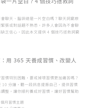
袋一片空白？4 個技巧拯救詞
法
不會聊天、腦袋總是一片空白嗎？聊天詞窮原
是緊張或對話題不熟悉，許多人會因為不會聊
缺乏信心，因此本文提供 4 個技巧拯救詞窮
：用 365 天養成習慣、改變人
好習慣特別困難，要戒掉壞習慣更加痛苦嗎？
 10 分鐘，聽一段訊息提振自己，提供習慣
態調整，讓你順利養成好習慣，讓好習慣幫助
秩序！
2 個月習慣主題