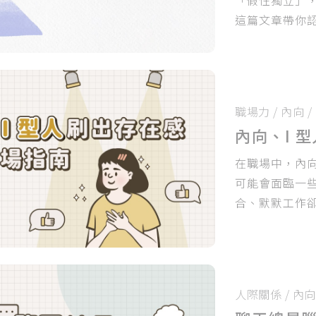
這篇文章帶你
一步步走出來
職場力
/
內向
/
內向、I 
在職場中，內
可能會面臨一
合、默默工作
是因為你太低
場能見度，讓
人際關係
/
內向