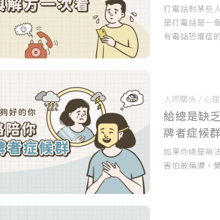
打電話對某些
是打電話是一
有電話恐懼症
人際關係
/
心理
給總是缺乏
牌者症候
如果你總是無
害怕被稱讚，覺