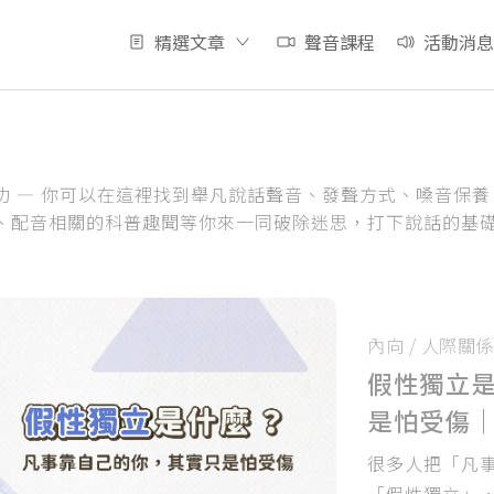
精選文章
聲音課程
活動消息
功 — 你可以在這裡找到舉凡說話聲音、發聲方式、嗓音保
、配音相關的科普趣聞等你來一同破除迷思，打下說話的基
內向
/
人際關係
假性獨立
是怕受傷｜
很多人把「凡
「假性獨立」