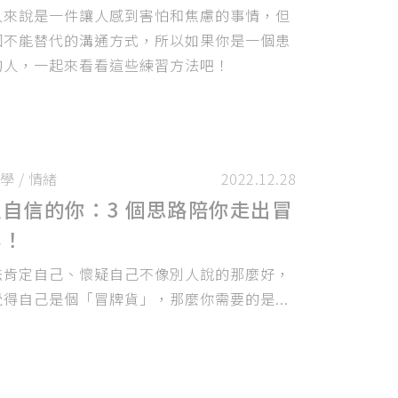
人來說是一件讓人感到害怕和焦慮的事情，但
個不能替代的溝通方式，所以如果你是一個患
的人，一起來看看這些練習方法吧！
學
/
情緒
2022.12.28
自信的你：3 個思路陪你走出冒
群！
法肯定自己、懷疑自己不像別人說的那麼好，
得自己是個「冒牌貨」，那麼你需要的是...