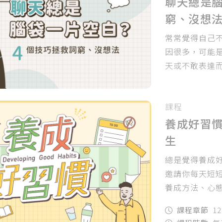
聊天總是腦
窮、沒想
常常覺得自己
因很多，可能
天或不敢表達而
困境...
課程
養成好習慣
生
總是覺得養成
邀請你每天短短
養成方法、心
你的生活充滿
課程章節
1