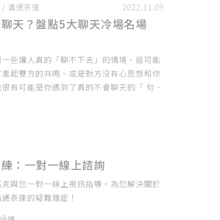
/
溝通表達
2022.11.09
會聊天？盤點5大聊天冷場名場
到一些讓人真的「聊不下去」的情境，這可能
有激起雙方的共鳴、或是對方沒有心思想和你
也很有可能是你遇到了真的不會聊天的「 句．
教練：一對一線上諮詢
馬克與您一對一線上視訊指導，為您解決關於
溝通表達的疑難雜症！
0分鐘