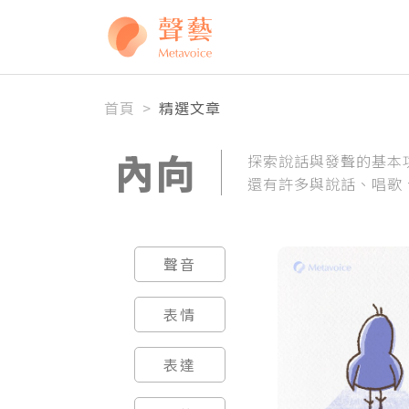
全站搜尋
首頁
>
精選文章
內向
探索說話與發聲的基本
還有許多與說話、唱歌
聲音
表情
表達