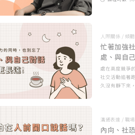
人際關係
/
傾聽
忙著加強
處、與自
處在高度競爭
社交活動追著
久沒有靜下來
溝通表達
/
職場
內向、社