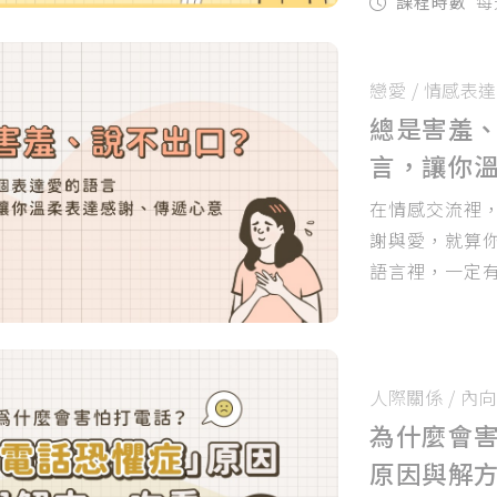
課程時數
每
戀愛
/
情感表達
總是害羞、
言，讓你
在情感交流裡，
謝與愛，就算你
語言裡，一定
建立親密且穩
人際關係
/
內向
為什麼會
原因與解