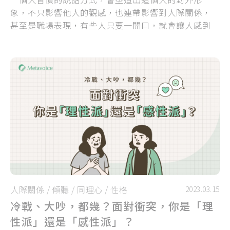
象，不只影響他人的觀感，也連帶影響到人際關係，
甚至是職場表現，有些人只要一開口，就會讓人感到
落落大方、想親近；也有些人一開口，就會讓你想離
他遠遠的，而且難以信任他，如此兩極的差距，都來
自「說話習慣」！
人際關係
/
傾聽
/
同理心
/
性格
2023.03.15
冷戰、大吵，都幾？面對衝突，你是「理
性派」還是「感性派」？