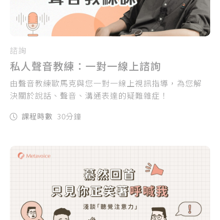
諮詢
私人聲音教練：一對一線上諮詢
由聲音教練歐馬克與您一對一線上視訊指導，為您解
決關於說話、聲音、溝通表達的疑難雜症！
課程時數
30分鐘