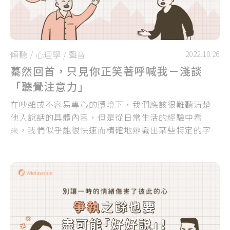
傾聽
/
心理學
/
聲音
2022.10.26
驀然回首，只見你正笑著呼喊我－淺談
「聽覺注意力」
在吵雜或不容易專心的環境下，我們應該很難聽清楚
他人說話的具體內容，但是從日常生活的經驗中看
來，我們似乎能很快速而精確地辨識出某些特定的字
句或聲音，這究竟是為什麼呢？