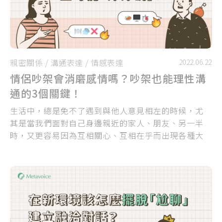
親密關係
/
溝通表達
/
情感表達
2022.06.22
情侶吵架會消磨感情嗎？吵架也能理性溝
通的3個關鍵！
生活中，總是免不了遇到與他人意見相左的時候，尤
其是當我們面對自己身邊親近的家人、朋友、另一半
時，又更容易因為互相關心、互相在乎而出現各種大
大小小的爭吵。