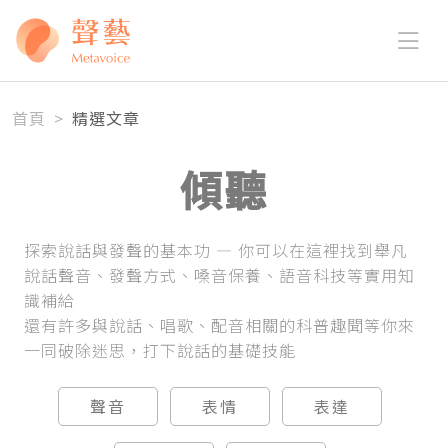
首頁
>
精選文章
傾聽
探索說話與發聲的基本功 — 你可以在這裡找到舉凡
說話聲音、發聲方式、嗓音保養、語音科技等實用知
識補給
還有許多與說話、唱歌、配音相關的科普趣聞等你來
一同破除迷思，打下說話的基礎技能
聲音
表情
表達