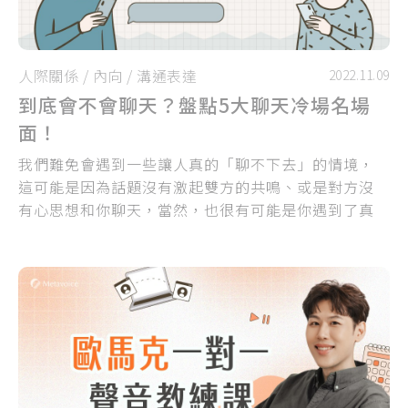
人際關係
/
內向
/
溝通表達
2022.11.09
到底會不會聊天？盤點5大聊天冷場名場
面！
我們難免會遇到一些讓人真的「聊不下去」的情境，
這可能是因為話題沒有激起雙方的共鳴、或是對方沒
有心思想和你聊天，當然，也很有可能是你遇到了真
的不會聊天的「 句．點．王 」