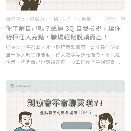
自我成長
/
職場力
/
性格
/
同理心
/
傾聽
2023.01.04
你了解自己嗎？透過 3Q 自我檢視，讓你
發揮個人亮點，職場輕鬆脫穎而出！
近幾年企業召募人才中發現單靠學歷、智商是無法衡
量一個人對工作態度、待人處事等多元能力，不只是
企業，我們自己也應該在每一段工作經歷中觀察自己
的表現，找出能夠證明自我、強調你能帶來的價值的
特殊之處...