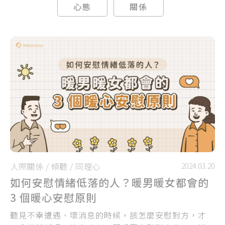
心態
關係
人際關係
/
傾聽
/
同理心
2024.03.20
如何安慰情緒低落的人？暖男暖女都會的
3 個暖心安慰原則
聽見不幸遭遇、壞消息的時候，該怎麼安慰對方，才