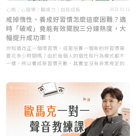
心態
/
心理學
/
職場力
/
自我成長
2023.01.11
戒掉惰性、養成好習慣怎麼這麼困難？適
時「破戒」竟能有效擺脫三分鐘熱度，大
幅提升成功率！
你知道改正一個壞習慣，或是培養一個新的好習慣需
要花多少時間嗎？由於每個人的個性和行為模式都不
一樣，所以養成新習慣天數，其實並沒有非常肯定的
正確答案...