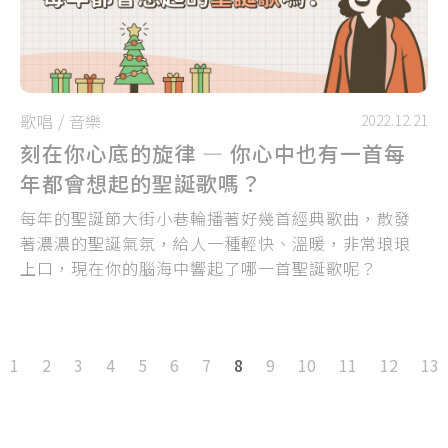
歌唱
/
音樂
2022.12.21
刻在你心底的旋律 — 你心中也有一首每
年都會想起的聖誕歌嗎？
每年的聖誕節大街小巷輪播著好幾首經典歌曲，散發
著濃濃的聖誕氣氛，給人一種輕快、溫暖，非常琅琅
上口，現在你的腦海中響起了哪一首聖誕歌呢？
1
2
3
4
5
6
7
8
9
10
11
12
13