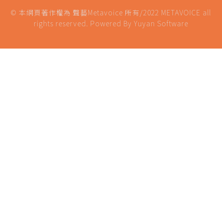
© 本網頁著作權為 聲藝Metavoice 所有/2022 METAVOICE all
rights reserved.
Powered By
Yuyan Software