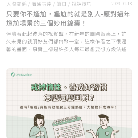
人際關係
/
溝通表達
/
節日
/
說話技巧
2023.01.18
只要你不尷尬，尷尬的就是別人-應對過年
尷尬場景的三個妙用錦囊！
伴隨著此起彼落的祝賀聲，在新年的團圓飯桌上，許
久未見的親朋好友們都齊聚一堂，這樣乍看之下很溫
馨的畫面，事實上卻是許多人每年最想要想方設法逃
避的場合。許多人寧願過年期間跑出去玩、找理由搪
塞，也不願意回老家吃年夜飯、面對另人難以招架的
親朋好友靈魂拷問...