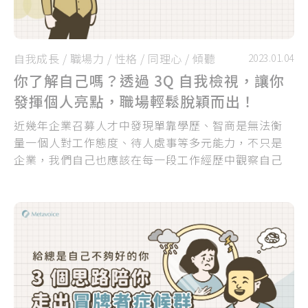
自我成長
/
職場力
/
性格
/
同理心
/
傾聽
2023.01.04
你了解自己嗎？透過 3Q 自我檢視，讓你
發揮個人亮點，職場輕鬆脫穎而出！
近幾年企業召募人才中發現單靠學歷、智商是無法衡
量一個人對工作態度、待人處事等多元能力，不只是
企業，我們自己也應該在每一段工作經歷中觀察自己
的表現，找出能夠證明自我、強調你能帶來的價值的
特殊之處...