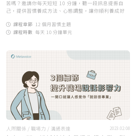
苦嗎？邀請你每天短短 10 分鐘，聽一段訊息提振自
己，提供習慣養成方法、心態調整，讓你順利養成好
習慣，讓好習慣幫助你的生活充滿秩序！
課程章節
12 個月習慣主題
課程時數
每天 10 分鐘單元
人際關係
/
職場力
/
溝通表達
2023.02.08