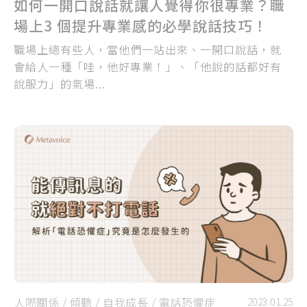
如何一開口說話就讓人覺得你很專業？職
場上3 個提升專業感的必學說話技巧！
職場上總有些人，當他們一站出來、一開口說話，就
會給人一種「哇，他好專業！」、「他說的話都好有
說服力」的氣場...
人際關係
/
傾聽
/
自我成長
/
電話恐懼症
2023.01.25