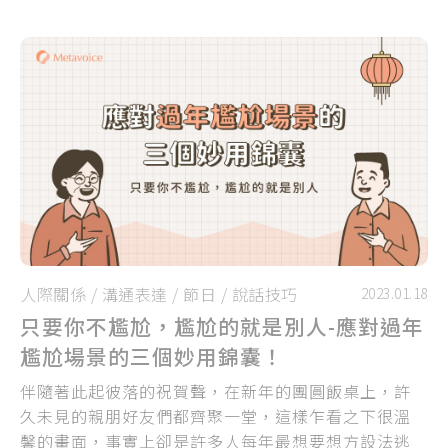
人際關係
/
溝通表達
/
節日
/
說話技巧
2023.01.18
只要你不尷尬，尷尬的就是別人-應對過年
尷尬場景的三個妙用錦囊！
伴隨著此起彼落的祝賀聲，在新年的團圓飯桌上，許
久未見的親朋好友們都齊聚一堂，這樣乍看之下很溫
馨的畫面，事實上卻是許多人每年最想要想方設法逃