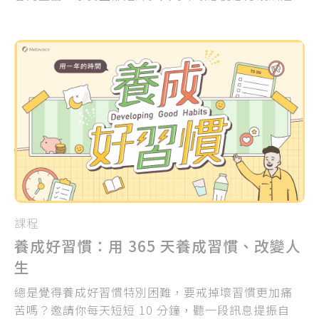
避的場合。許多人寧願過年期間跑出去玩、找理由搪
塞，也不願意回老家吃年夜飯、面對另人難以招架的
親朋好友靈魂拷問...
課程
養成好習慣：用 365 天養成習慣、改變人
生
總是覺得養成好習慣特別困難，要戒掉壞習慣更加痛
苦嗎？邀請你每天短短 10 分鐘，聽一段訊息提振自