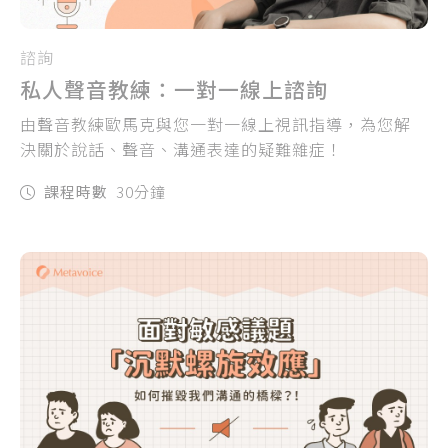
諮詢
私人聲音教練：一對一線上諮詢
由聲音教練歐馬克與您一對一線上視訊指導，為您解
決關於說話、聲音、溝通表達的疑難雜症！
課程時數
30分鐘