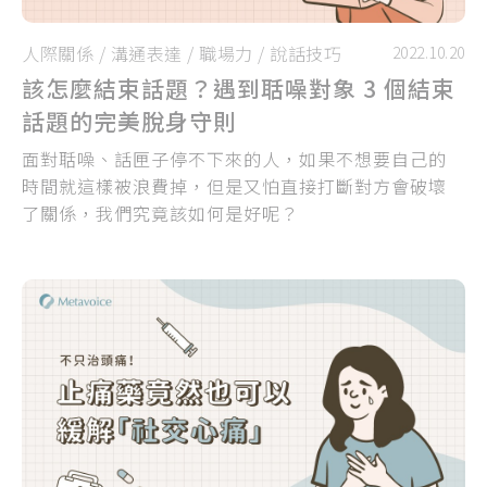
人際關係
/
溝通表達
/
職場力
/
說話技巧
2022.10.20
該怎麼結束話題？遇到聒噪對象 3 個結束
話題的完美脫身守則
面對聒噪、話匣子停不下來的人，如果不想要自己的
時間就這樣被浪費掉，但是又怕直接打斷對方會破壞
了關係，我們究竟該如何是好呢？