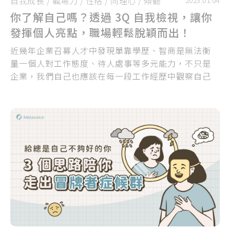
自我成長
/
職場力
/
性格
/
同理心
/
傾聽
2023.01.04
你了解自己嗎？透過 3Q 自我檢視，讓你
發揮個人亮點，職場輕鬆脫穎而出！
近幾年企業召募人才中發現單靠學歷、智商是無法衡
量一個人對工作態度、待人處事等多元能力，不只是
企業，我們自己也應該在每一段工作經歷中觀察自己
的表現，找出能夠證明自我、強調你能帶來的價值的
特殊之處...