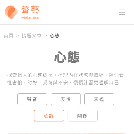
首頁
>
精選文章
>
心態
心態
探索個人的心態成長，梳理內在狀態與情緒，陪你看
懂害怕、討好、受傷與不安，慢慢練習更理解自己
聲音
表情
表達
心態
關係