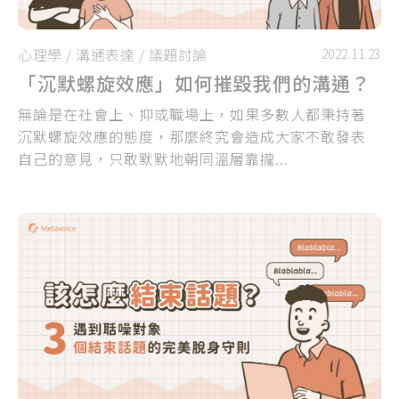
心理學
/
溝通表達
/
議題討論
2022.11.23
「沉默螺旋效應」如何摧毀我們的溝通？
無論是在社會上、抑或職場上，如果多數人都秉持著
沉默螺旋效應的態度，那麼終究會造成大家不敢發表
自己的意見，只敢默默地朝同溫層靠攏...