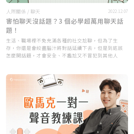
人際關係
/
聊天
2022.12.07
害怕聊天沒話題？3 個必學超萬用聊天話
題！
生活、職場裡不免充滿各種的社交尬聊，但為了生
存，你還是會絞盡腦汁將對話延續下去，但是到底該
怎麼開話題，才會安全、不尷尬又不冒犯到其他人
呢？